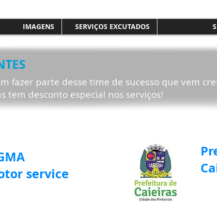
IMAGENS
SERVIÇOS EXCUTADOS
S
NTES
 fazer parte desse time de sucesso que vem cre
s tem desconto especial nos serviços!
Pr
IGMA
Ca
tor service
ROTA EM BOAS MÃOS