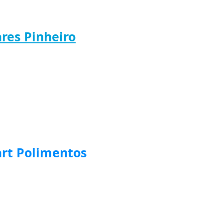
res Pinheiro
al
art Polimentos
 SERVIÇO IDEAL PARA O SEU