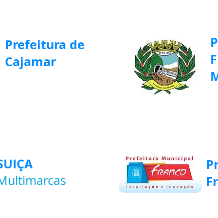
P
Prefeitura de
F
Cajamar
M
SUIÇA
P
Multimarcas
F
emos o carro ideal para você