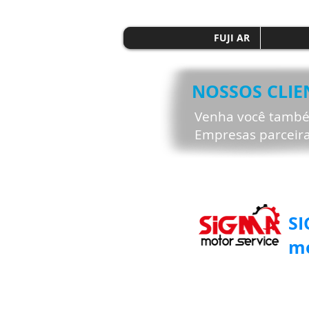
FUJI AR
NOSSOS CLIE
Venha você também
Empresas parceira
S
mo
SUA F