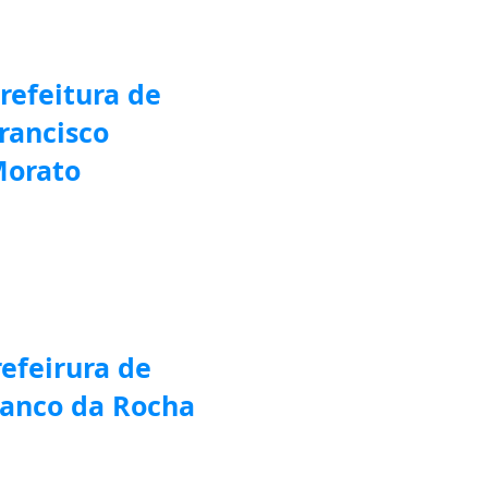
refeitura de
rancisco
orato
refeirura de
ranco da Rocha