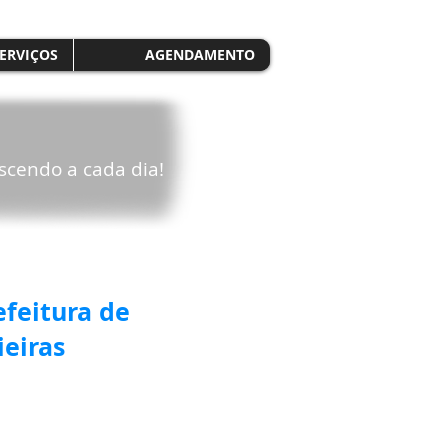
ERVIÇOS
AGENDAMENTO
scendo a cada dia!
efeitura de
ieiras