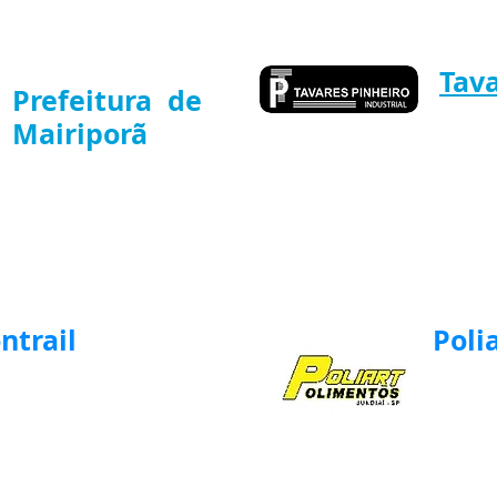
Tava
Prefeitura de
Mairiporã
Industri
ntrail
Poli
es Eficientes na Logística
têineres por Ferrovia
ENCONTRE O
CARRO!