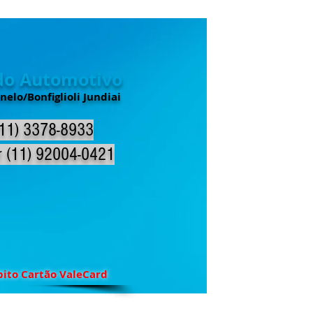
ado Automotivo
nelo/Bonfiglioli Jundiai
(11) 3378-8933
r (11) 92004-0421
bito Cartão ValeCard