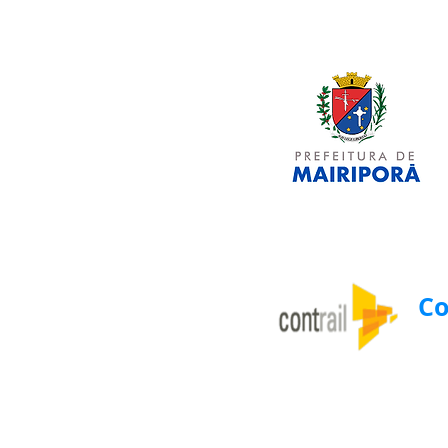
Co
Soluçõ
de Con